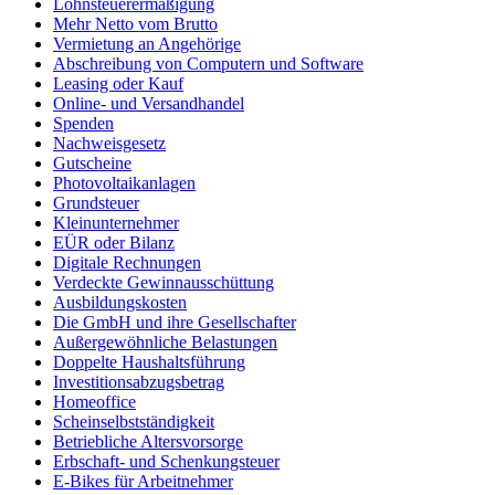
Lohnsteuerermäßigung
Mehr Netto vom Brutto
Vermietung an Angehörige
Abschreibung von Computern und Software
Leasing oder Kauf
Online- und Versandhandel
Spenden
Nachweisgesetz
Gutscheine
Photovoltaikanlagen
Grundsteuer
Kleinunternehmer
EÜR oder Bilanz
Digitale Rechnungen
Verdeckte Gewinnausschüttung
Ausbildungskosten
Die GmbH und ihre Gesellschafter
Außergewöhnliche Belastungen
Doppelte Haushaltsführung
Investitionsabzugsbetrag
Homeoffice
Scheinselbstständigkeit
Betriebliche Altersvorsorge
Erbschaft- und Schenkungsteuer
E-Bikes für Arbeitnehmer